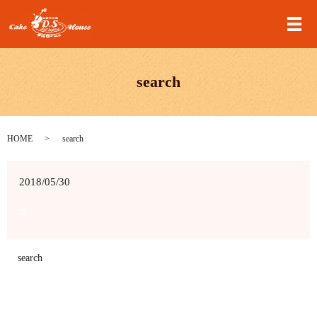
メ
search
HOME
search
2018/05/30
search