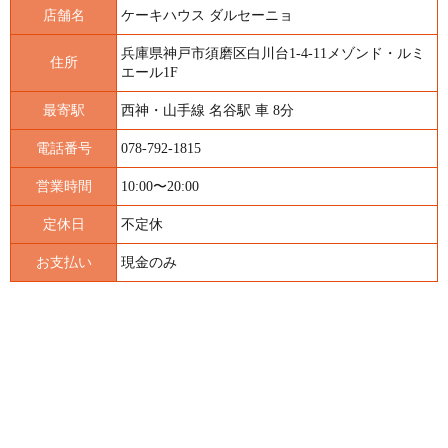
店舗名
ケーキハウス ダルセーニョ
兵庫県神戸市須磨区白川台1-4-11メゾンド・ルミ
住所
エール1F
最寄駅
西神・山手線 名谷駅 車 8分
電話番号
078-792-1815
営業時間
10:00〜20:00
定休日
不定休
お支払い
現金のみ