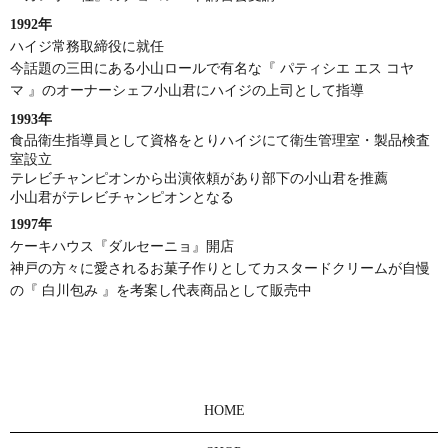
1992年
ハイジ常務取締役に就任
今話題の三田にある小山ロールで有名な『 パティシエ エス コヤ
マ 』のオーナーシェフ小山君にハイジの上司として指導
1993年
食品衛生指導員として資格をとりハイジにて衛生管理室・製品検査
室設立
テレビチャンピオンから出演依頼があり部下の小山君を推薦
小山君がテレビチャンピオンとなる
1997年
ケーキハウス『ダルセーニョ』開店
神戸の方々に愛されるお菓子作りとしてカスタードクリームが自慢
の『 白川包み 』を考案し代表商品として販売中
HOME