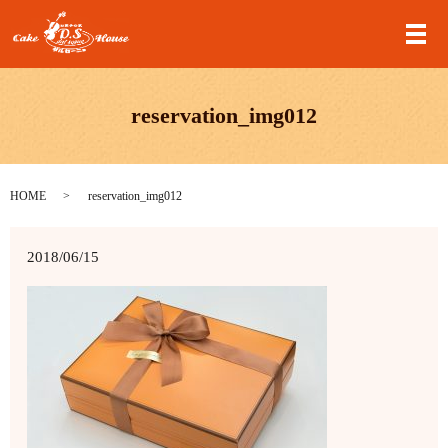
メ
reservation_img012
HOME
reservation_img012
2018/06/15