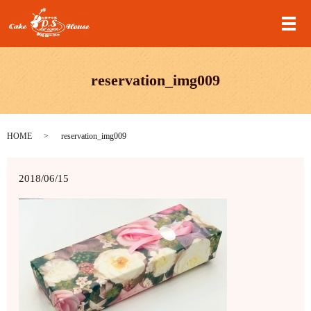
メ
reservation_img009
HOME
reservation_img009
2018/06/15