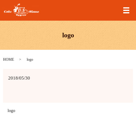
メ
logo
HOME
logo
2018/05/30
logo