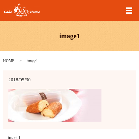
メ
image1
HOME
image1
2018/05/30
image1