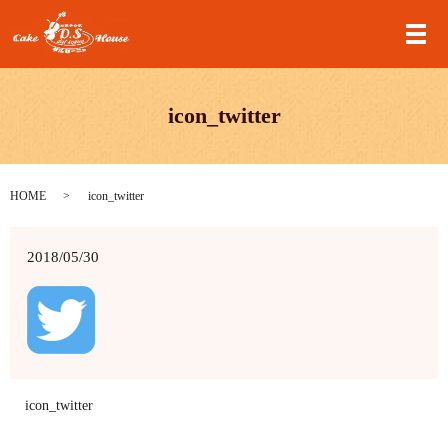
メ
icon_twitter
HOME
icon_twitter
2018/05/30
icon_twitter